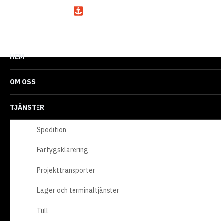
HEM
OM OSS
TJÄNSTER
Spedition
Fartygsklarering
Projekttransporter
Vinnande logistik
Lager och terminaltjänster
Tull